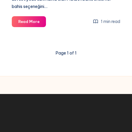
bahis seçeneğini…
Canlı
1 min read
Read More
Bahis
Garanti
Kazanç
İçin
Page 1 of 1
Tek
Adres
Matbet