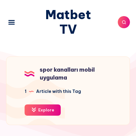
Matbet
TV
spor kanalları mobil
uygulama
1
Article with this Tag
Explore