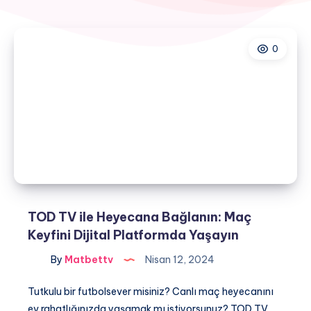
0
TOD TV ile Heyecana Bağlanın: Maç
Keyfini Dijital Platformda Yaşayın
By
Matbettv
Nisan 12, 2024
Tutkulu bir futbolsever misiniz? Canlı maç heyecanını
ev rahatlığınızda yaşamak mı istiyorsunuz? TOD TV,