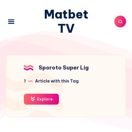
Matbet
TV
Sporoto Super Lig
1
Article with this Tag
Explore