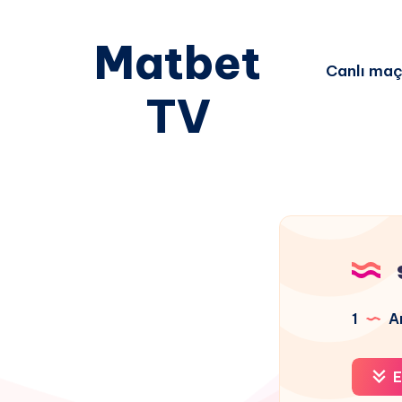
Matbet
Canlı maç
TV
1
Ar
E