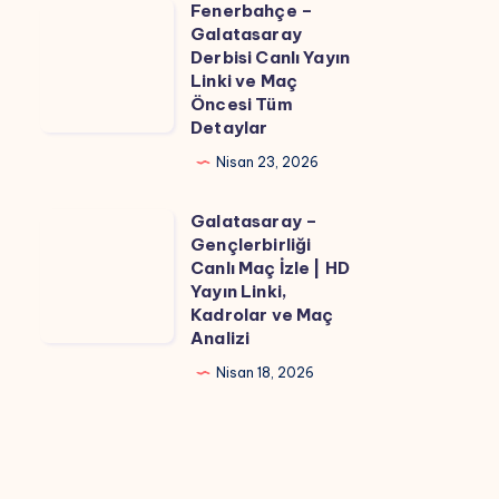
Fenerbahçe –
Fenerbahçe
Galatasaray
–
Derbisi Canlı Yayın
Galatasaray
Linki ve Maç
Öncesi Tüm
Derbisi
Detaylar
Canlı
Nisan 23, 2026
Yayın
Linki
Galatasaray –
Galatasaray
ve
Gençlerbirliği
–
Maç
Canlı Maç İzle | HD
Gençlerbirliği
Yayın Linki,
Öncesi
Kadrolar ve Maç
Canlı
Tüm
Analizi
Maç
Detaylar
Nisan 18, 2026
İzle
|
HD
Yayın