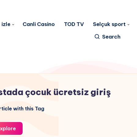
 izle
Canli Casino
TOD TV
Selçuk sport
Search
stada çocuk ücretsiz giriş
ticle with this Tag
xplore