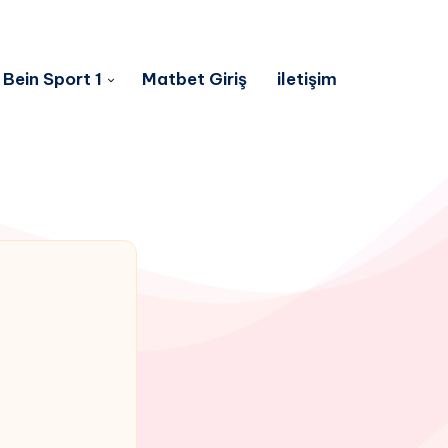
Bein Sport 1
Matbet Giriş
iletişim