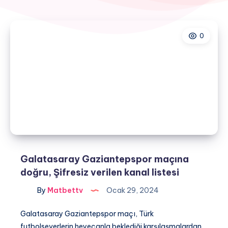
0
Galatasaray Gaziantepspor maçına
doğru, Şifresiz verilen kanal listesi
By
Matbettv
Ocak 29, 2024
Galatasaray Gaziantepspor maçı, Türk
futbolseverlerin heyecanla beklediği karşılaşmalardan