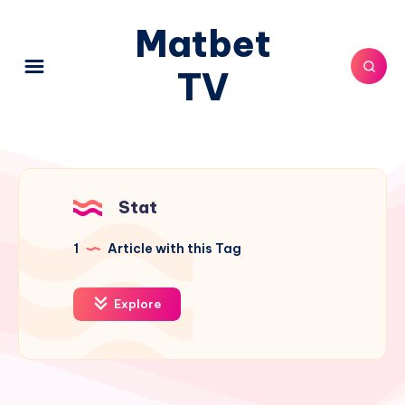
Matbet
TV
Stat
1
Article with this Tag
Explore