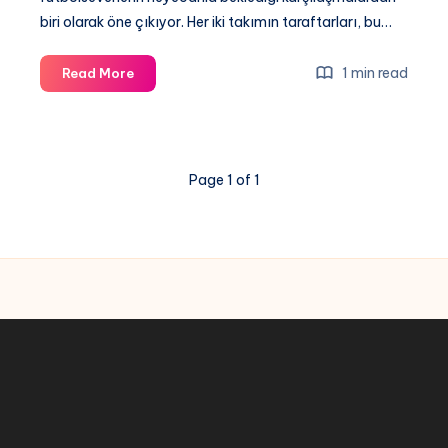
biri olarak öne çıkıyor. Her iki takımın taraftarları, bu…
Galatasaray
1 min read
Read More
Gaziantepspor
maçına
doğru,
Şifresiz
Page 1 of 1
verilen
kanal
listesi