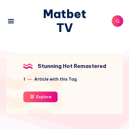
Matbet
TV
Stunning Hot Remastered
1
Article with this Tag
Explore