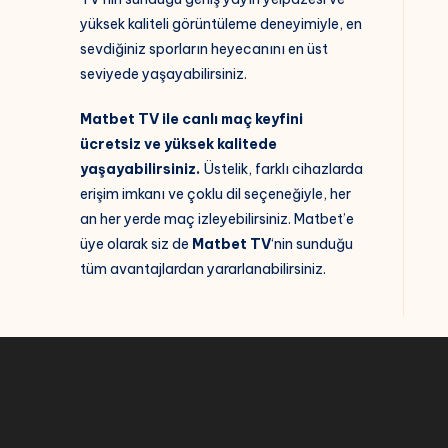
yüksek kaliteli görüntüleme deneyimiyle, en
sevdiğiniz sporların heyecanını en üst
seviyede yaşayabilirsiniz.
Matbet TV ile canlı maç keyfini
ücretsiz ve yüksek kalitede
yaşayabilirsiniz.
Üstelik, farklı cihazlarda
erişim imkanı ve çoklu dil seçeneğiyle, her
an her yerde maç izleyebilirsiniz. Matbet’e
üye olarak siz de
Matbet TV
‘nin sunduğu
tüm avantajlardan yararlanabilirsiniz.