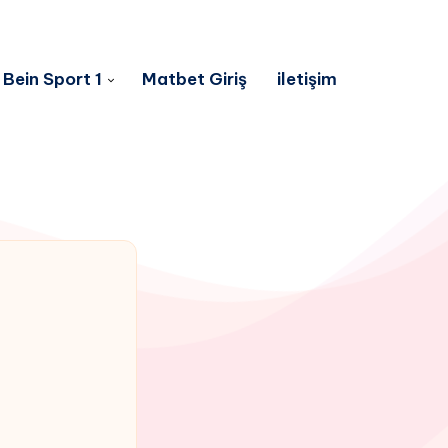
Bein Sport 1
Matbet Giriş
iletişim