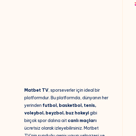
Matbet TV
, sporseverler için ideal bir
platformdur. Bu platformda, dünyanın her
yerinden
futbol, basketbol, tenis,
voleybol, beyzbol, buz hokeyi
gibi
birçok spor dalına ait
canlı maçları
ücretsiz olarak izleyebilirsiniz. Matbet
TV’nin sunduğu geniş yayın yelpazesi ve