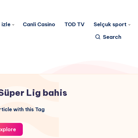
 izle
Canli Casino
TOD TV
Selçuk sport
Search
Süper Lig bahis
ticle with this Tag
xplore