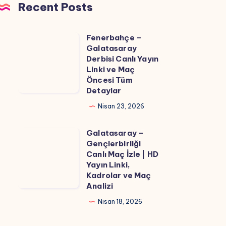
Recent Posts
Fenerbahçe –
Fenerbahçe
Galatasaray
–
Derbisi Canlı Yayın
Galatasaray
Linki ve Maç
Öncesi Tüm
Derbisi
Detaylar
Canlı
Nisan 23, 2026
Yayın
Linki
Galatasaray –
Galatasaray
ve
Gençlerbirliği
–
Maç
Canlı Maç İzle | HD
Gençlerbirliği
Yayın Linki,
Öncesi
Kadrolar ve Maç
Canlı
Tüm
Analizi
Maç
Detaylar
Nisan 18, 2026
İzle
|