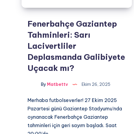
Fenerbahçe Gaziantep
Tahminleri: Sarı
Lacivertliler
Deplasmanda Galibiyete
Uçacak mı?
By
Matbettv
Ekim 26, 2025
Merhaba futbolseverler! 27 Ekim 2025
Pazartesi günü Gaziantep Stadyumu’nda
oynanacak Fenerbahçe Gaziantep
tahminleri için geri sayım başladı. Saat
20:00’de…