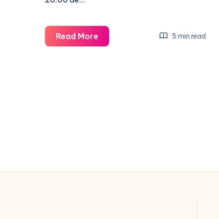
Fenerbahçe
Read More
5 min read
Gaziantep
Tahminleri:
Sarı
Lacivertliler
Deplasmanda
Galibiyete
Uçacak
mı?