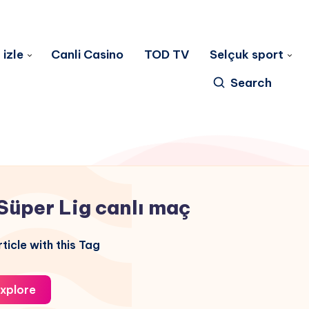
 izle
Canli Casino
TOD TV
Selçuk sport
Search
Süper Lig canlı maç
ticle with this Tag
xplore