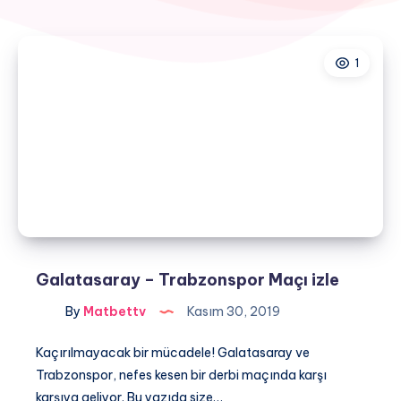
1
Galatasaray – Trabzonspor Maçı izle
By
Matbettv
Kasım 30, 2019
Kaçırılmayacak bir mücadele! Galatasaray ve
Trabzonspor, nefes kesen bir derbi maçında karşı
karşıya geliyor. Bu yazıda size…