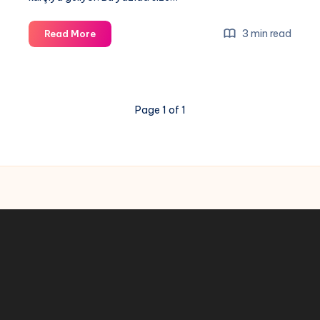
Galatasaray
3 min read
Read More
–
Trabzonspor
Maçı
izle
Page 1 of 1