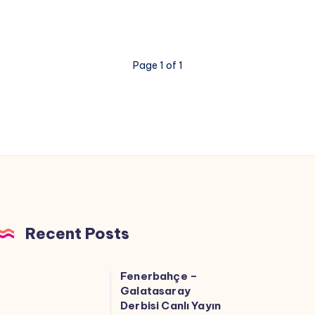
Page 1 of 1
Recent Posts
Fenerbahçe –
Fenerbahçe
Galatasaray
–
Derbisi Canlı Yayın