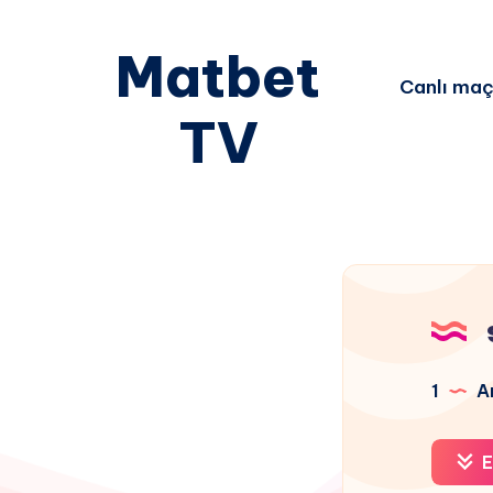
Matbet
Canlı maç
TV
1
Ar
E