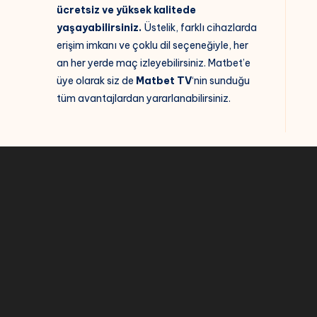
ücretsiz ve yüksek kalitede
yaşayabilirsiniz.
Üstelik, farklı cihazlarda
erişim imkanı ve çoklu dil seçeneğiyle, her
an her yerde maç izleyebilirsiniz. Matbet’e
üye olarak siz de
Matbet TV
‘nin sunduğu
tüm avantajlardan yararlanabilirsiniz.