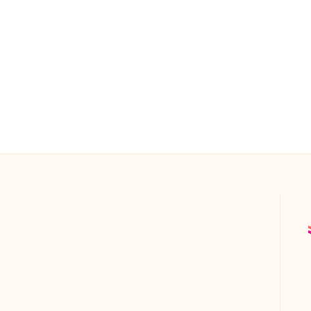
zaman
başlıyor
2024
2025
Sezonu
ilk
maçı