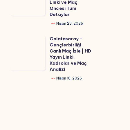
Galatasaray
Linki ve Maç
Öncesi Tüm
Derbisi
Detaylar
Canlı
Nisan 23, 2026
Yayın
Linki
Galatasaray –
Galatasaray
ve
Gençlerbirliği
–
Maç
Canlı Maç İzle | HD
Gençlerbirliği
Yayın Linki,
Öncesi
Kadrolar ve Maç
Canlı
Tüm
Analizi
Maç
Detaylar
Nisan 18, 2026
İzle
|
HD
Yayın
Linki,
Kadrolar
ve