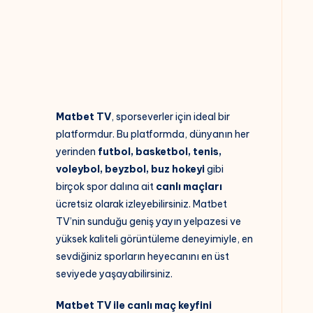
Matbet TV
, sporseverler için ideal bir
platformdur. Bu platformda, dünyanın her
yerinden
futbol, basketbol, tenis,
voleybol, beyzbol, buz hokeyi
gibi
birçok spor dalına ait
canlı maçları
ücretsiz olarak izleyebilirsiniz. Matbet
TV’nin sunduğu geniş yayın yelpazesi ve
yüksek kaliteli görüntüleme deneyimiyle, en
sevdiğiniz sporların heyecanını en üst
seviyede yaşayabilirsiniz.
Matbet TV ile canlı maç keyfini