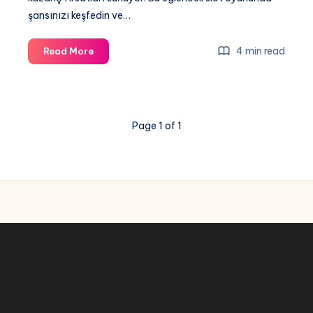
şansınızı keşfedin ve…
Mystery
4 min read
Read More
Joker
Slot:
Gizemli
Joker’in
Page 1 of 1
Sırları