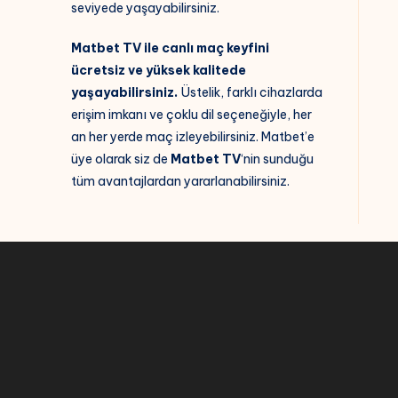
seviyede yaşayabilirsiniz.
Matbet TV ile canlı maç keyfini
ücretsiz ve yüksek kalitede
yaşayabilirsiniz.
Üstelik, farklı cihazlarda
erişim imkanı ve çoklu dil seçeneğiyle, her
an her yerde maç izleyebilirsiniz. Matbet’e
üye olarak siz de
Matbet TV
‘nin sunduğu
tüm avantajlardan yararlanabilirsiniz.