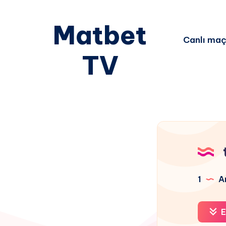
Matbet
Canlı maç
TV
1
Ar
E