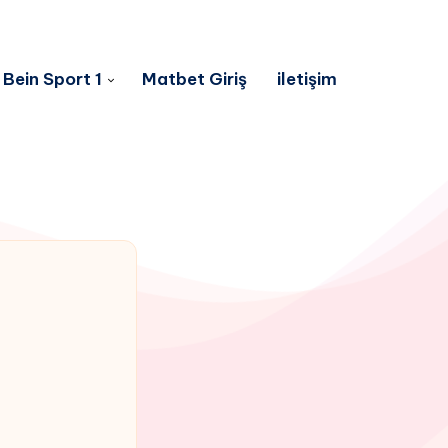
Bein Sport 1
Matbet Giriş
iletişim