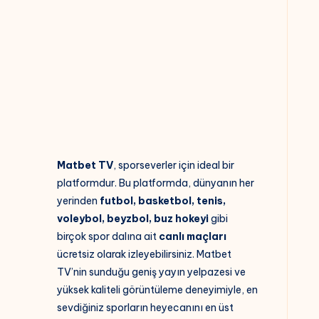
Matbet TV
, sporseverler için ideal bir
platformdur. Bu platformda, dünyanın her
yerinden
futbol, basketbol, tenis,
voleybol, beyzbol, buz hokeyi
gibi
birçok spor dalına ait
canlı maçları
ücretsiz olarak izleyebilirsiniz. Matbet
TV’nin sunduğu geniş yayın yelpazesi ve
yüksek kaliteli görüntüleme deneyimiyle, en
sevdiğiniz sporların heyecanını en üst