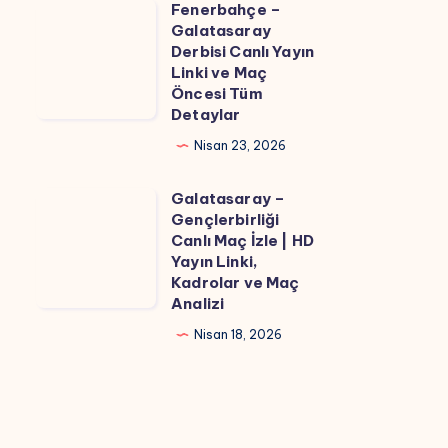
Fenerbahçe –
Fenerbahçe
Galatasaray
–
Derbisi Canlı Yayın
Galatasaray
Linki ve Maç
Öncesi Tüm
Derbisi
Detaylar
Canlı
Nisan 23, 2026
Yayın
Linki
Galatasaray –
Galatasaray
ve
Gençlerbirliği
–
Maç
Canlı Maç İzle | HD
Gençlerbirliği
Yayın Linki,
Öncesi
Kadrolar ve Maç
Canlı
Tüm
Analizi
Maç
Detaylar
Nisan 18, 2026
İzle
|
HD
Yayın