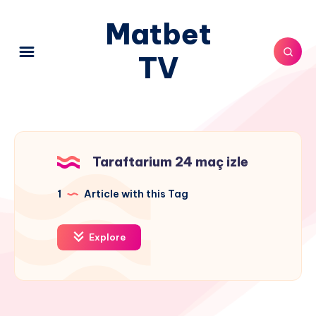
Matbet
TV
Taraftarium 24 maç izle
1
Article with this Tag
Explore