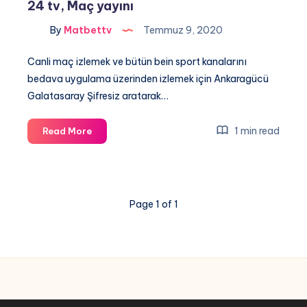
24 tv, Maç yayını
By
Matbettv
Temmuz 9, 2020
Canli maç izlemek ve bütün bein sport kanalarını
bedava uygulama üzerinden izlemek için Ankaragücü
Galatasaray Şifresiz aratarak…
Canli
1 min read
Read More
Maç
izle
[
Ankaragücü
Page 1 of 1
Galatasaray
Şifresiz
]
HD
Taraftarium
24
tv,