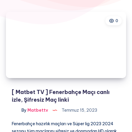
0
[ Matbet TV ] Fenerbahçe Maçı canlı
izle, Şifresiz Maç linki
By
Matbettv
Temmuz 15, 2023
Fenerbahçe hazırlık maçları ve Süper lig 2023 2024
sezonu tüm maçlarını şifresiz ve donmadan HD olarak