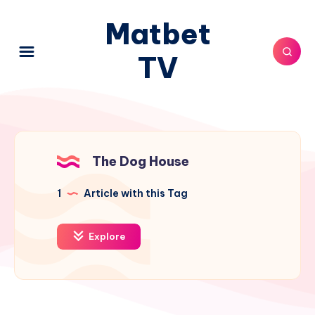
Matbet
TV
The Dog House
1
Article with this Tag
Explore