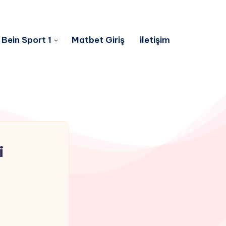
Bein Sport 1
Matbet Giriş
iletişim
i