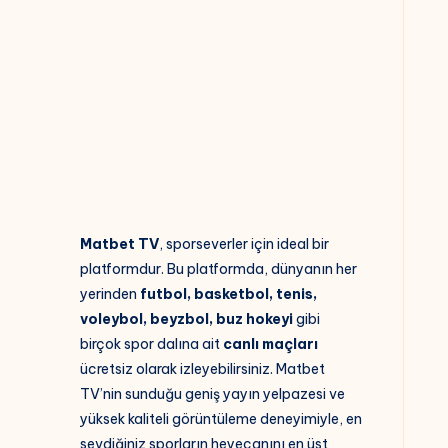
Matbet TV
, sporseverler için ideal bir
platformdur. Bu platformda, dünyanın her
yerinden
futbol, basketbol, tenis,
voleybol, beyzbol, buz hokeyi
gibi
birçok spor dalına ait
canlı maçları
ücretsiz olarak izleyebilirsiniz. Matbet
TV’nin sunduğu geniş yayın yelpazesi ve
yüksek kaliteli görüntüleme deneyimiyle, en
sevdiğiniz sporların heyecanını en üst