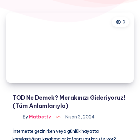
0
TOD Ne Demek? Merakınızı Gideriyoruz!
(Tüm Anlamlarıyla)
By
Matbettv
Nisan 3, 2024
İnternette gezinirken veya günlük hayatta
karşılaştığınız kısaltmalar kafanızı mı karıştırıyor?