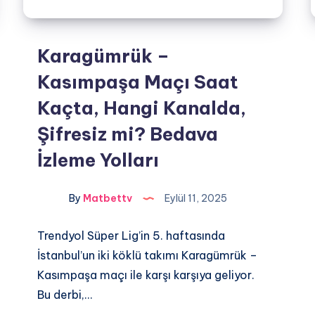
Karagümrük –
Kasımpaşa Maçı Saat
Kaçta, Hangi Kanalda,
Şifresiz mi? Bedava
İzleme Yolları
By
Matbettv
Eylül 11, 2025
Trendyol Süper Lig’in 5. haftasında
İstanbul’un iki köklü takımı Karagümrük –
Kasımpaşa maçı ile karşı karşıya geliyor.
Bu derbi,…