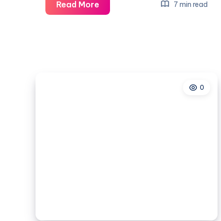
Eyüpspor
Read More
7 min read
–
Galatasaray
Maçı
Saat
Kaçta,
Hangi
0
Kanalda,
Şifresiz
mi?
Bedava
İzleme
Yolları