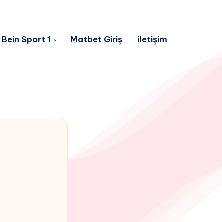
Bein Sport 1
Matbet Giriş
iletişim