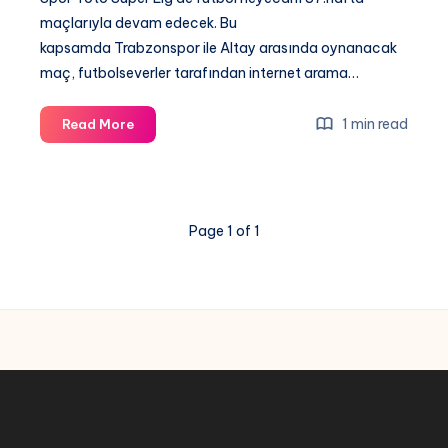
maçlarıyla devam edecek. Bu
kapsamda Trabzonspor ile Altay arasında oynanacak
maç, futbolseverler tarafından internet arama…
[
1 min read
Read More
Matbet
tv
]
Trabzonspor
Page 1 of 1
Altay
maçı
canli
izle,
şifresiz
HD
Bein
sports
mat
bet