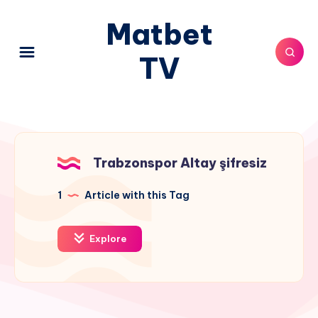
Matbet
TV
Trabzonspor Altay şifresiz
1
Article with this Tag
Explore