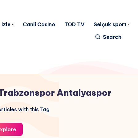
 izle
Canli Casino
TOD TV
Selçuk sport
Search
Trabzonspor Antalyaspor
rticles with this Tag
xplore