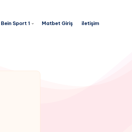
Bein Sport 1
Matbet Giriş
iletişim