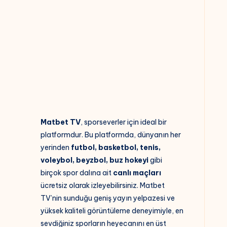
linkleri
donmadan
izle
Matbet TV
, sporseverler için ideal bir
platformdur. Bu platformda, dünyanın her
yerinden
futbol, basketbol, tenis,
voleybol, beyzbol, buz hokeyi
gibi
birçok spor dalına ait
canlı maçları
ücretsiz olarak izleyebilirsiniz. Matbet
TV’nin sunduğu geniş yayın yelpazesi ve
yüksek kaliteli görüntüleme deneyimiyle, en
sevdiğiniz sporların heyecanını en üst