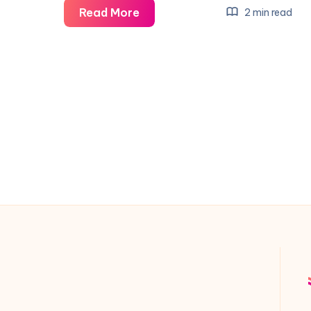
[
Read More
2 min read
Matbet
TV
izle
Bein
sports
1
]
Trabzonspor
Antalyaspor
maçı
izle
canlı
şifresiz,
HD
Maç