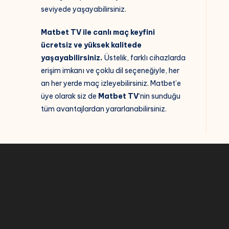
seviyede yaşayabilirsiniz.
Matbet TV ile canlı maç keyfini
ücretsiz ve yüksek kalitede
yaşayabilirsiniz.
Üstelik, farklı cihazlarda
erişim imkanı ve çoklu dil seçeneğiyle, her
an her yerde maç izleyebilirsiniz. Matbet’e
üye olarak siz de
Matbet TV
‘nin sunduğu
tüm avantajlardan yararlanabilirsiniz.