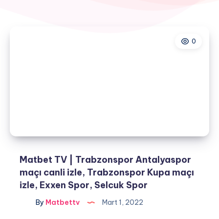
0
Matbet TV | Trabzonspor Antalyaspor
maçı canli izle, Trabzonspor Kupa maçı
izle, Exxen Spor, Selcuk Spor
By
Matbettv
Mart 1, 2022