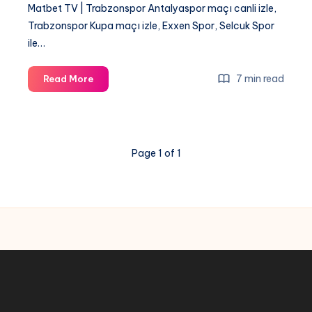
Matbet TV | Trabzonspor Antalyaspor maçı canli izle,
Trabzonspor Kupa maçı izle, Exxen Spor, Selcuk Spor
ile…
Matbet
7 min read
Read More
TV
|
Trabzonspor
Antalyaspor
Page 1 of 1
maçı
canli
izle,
Trabzonspor
Kupa
maçı
izle,
Exxen
Spor,
Selcuk