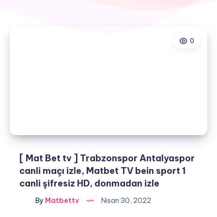
0
[ Mat Bet tv ] Trabzonspor Antalyaspor
canli maçı izle, Matbet TV bein sport 1
canli şifresiz HD, donmadan izle
By
Matbettv
Nisan 30, 2022