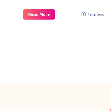
Trabzonspor
Read More
1 min read
Fenerbahçe
maci
izle
şifresiz
HD,
Bein
sport
1
Justin
TV
derbi
izle,
Donmadan