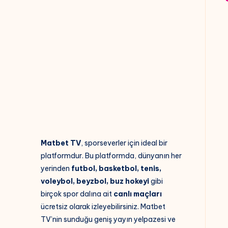
kesintisiz
Matbet TV
, sporseverler için ideal bir
platformdur. Bu platformda, dünyanın her
yerinden
futbol, basketbol, tenis,
voleybol, beyzbol, buz hokeyi
gibi
birçok spor dalına ait
canlı maçları
ücretsiz olarak izleyebilirsiniz. Matbet
TV’nin sunduğu geniş yayın yelpazesi ve