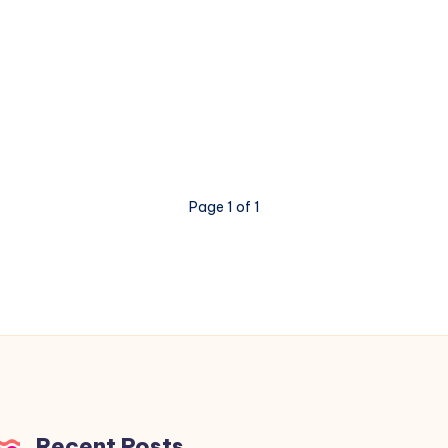
Page 1 of 1
Recent Posts