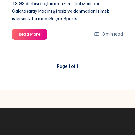
TS GS derbisi başlamak üzere, Trabzonspor
Galatasaray Maçını şifresiz ve donmadan izlmek
isterseniz bu maçı Selçuk Sports…
Trabzonspor
3 min read
Read More
Galatasaray
maci
canli
izle,
Page 1 of 1
GS
TS
Derbisi
Selçuk
Sports
HD
donmadan
izle