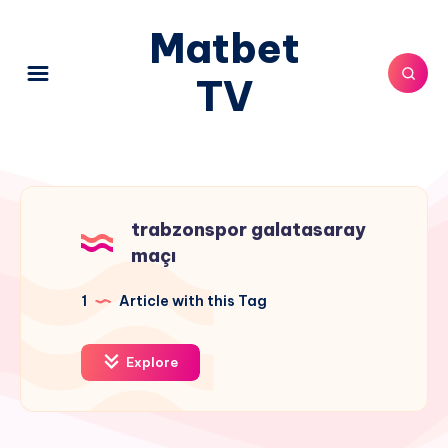
Matbet
TV
trabzonspor galatasaray
maçı
1
Article with this Tag
Explore