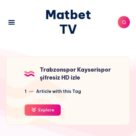
Matbet
TV
Trabzonspor Kayserispor
şifresiz HD izle
1
Article with this Tag
Explore