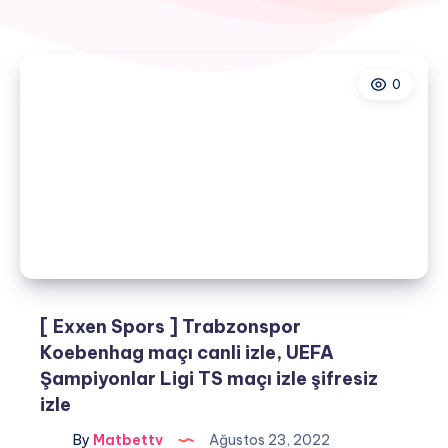
0
[ Exxen Spors ] Trabzonspor
Koebenhag maçı canli izle, UEFA
Şampiyonlar Ligi TS maçı izle şifresiz
izle
By
Matbettv
Ağustos 23, 2022