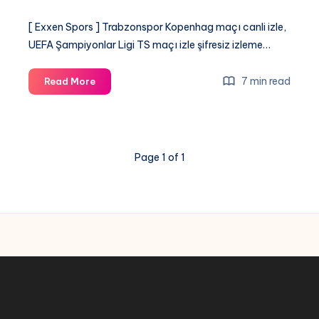
[ Exxen Spors ] Trabzonspor Kopenhag maçı canli izle,
UEFA Şampiyonlar Ligi TS maçı izle şifresiz izleme…
[
7 min read
Read More
Exxen
Spors
]
Trabzonspor
Page 1 of 1
Koebenhag
maçı
canli
izle,
UEFA
Şampiyonlar
Ligi
TS
maçı
izle