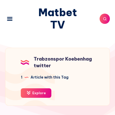
Matbet
TV
Trabzonspor Koebenhag
twitter
1
Article with this Tag
Explore