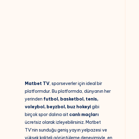
Eylül
2024
Pazar
Matbet TV
, sporseverler için ideal bir
platformdur. Bu platformda, dünyanın her
yerinden
futbol, basketbol, tenis,
voleybol, beyzbol, buz hokeyi
gibi
birçok spor dalına ait
canlı maçları
ücretsiz olarak izleyebilirsiniz. Matbet
TV’nin sunduğu geniş yayın yelpazesi ve
yüksek kaliteli görüntüleme deneyimiyle, en