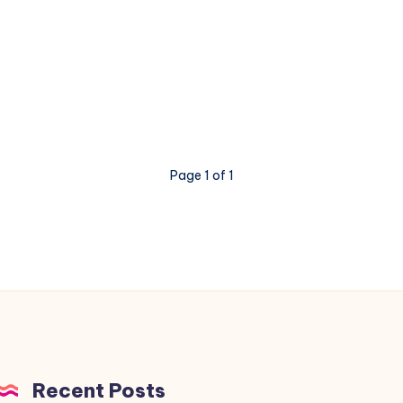
Page 1 of 1
Recent Posts