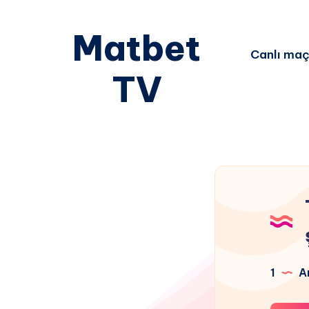
Matbet
Canlı maç
TV
1
Ar