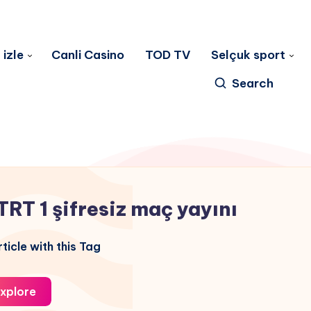
 izle
Canli Casino
TOD TV
Selçuk sport
Search
TRT 1 şifresiz maç yayını
ticle with this Tag
xplore