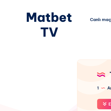
Matbet
Canlı maç
TV
1
Ar
E