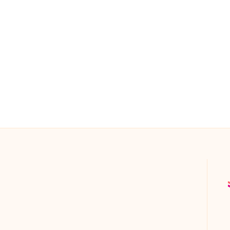
Benfica
Maçı
TRT
1
Şifresiz
canlı
izle
(Web
Online
izle)