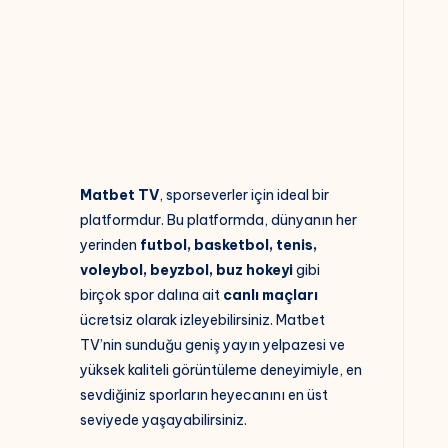
Matbet TV
, sporseverler için ideal bir
platformdur. Bu platformda, dünyanın her
yerinden
futbol, basketbol, tenis,
voleybol, beyzbol, buz hokeyi
gibi
birçok spor dalına ait
canlı maçları
ücretsiz olarak izleyebilirsiniz. Matbet
TV’nin sunduğu geniş yayın yelpazesi ve
yüksek kaliteli görüntüleme deneyimiyle, en
sevdiğiniz sporların heyecanını en üst
seviyede yaşayabilirsiniz.