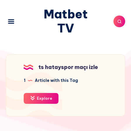
Matbet
TV
ts hatayspor maçı izle
1
Article with this Tag
Explore