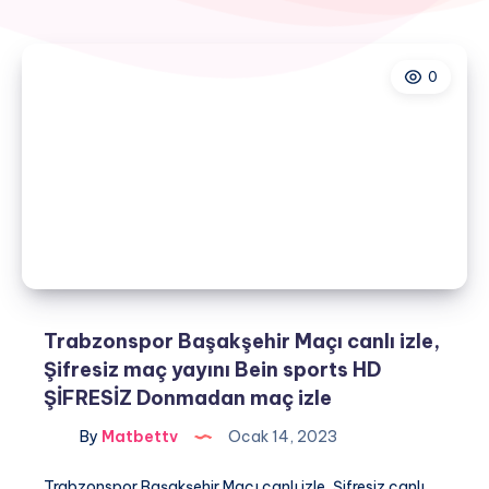
0
Trabzonspor Başakşehir Maçı canlı izle,
Şifresiz maç yayını Bein sports HD
ŞİFRESİZ Donmadan maç izle
By
Matbettv
Ocak 14, 2023
Trabzonspor Başakşehir Maçı canlı izle, Şifresiz canlı