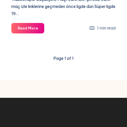
maç izle linklerine geçmeden önce ligde dün Süper ligde
19…
Trabzonspor
1 min read
Read More
Başakşehir
Maçı
canlı
izle,
Page 1 of 1
Şifresiz
maç
yayını
Bein
sports
HD
ŞİFRESİZ
Donmadan
maç
izle