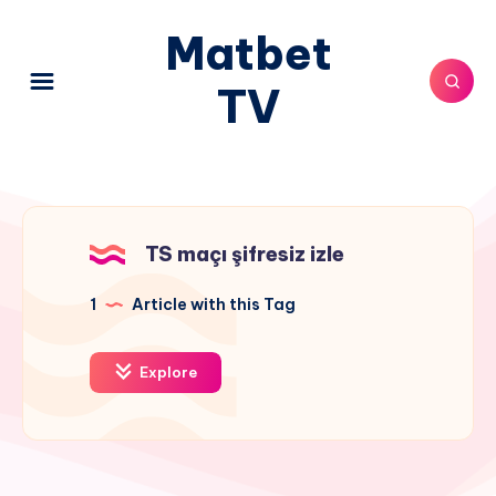
Matbet
TV
TS maçı şifresiz izle
1
Article with this Tag
Explore