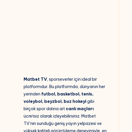
izle
Matbet TV
, sporseverler için ideal bir
platformdur. Bu platformda, dünyanın her
yerinden
futbol, basketbol, tenis,
voleybol, beyzbol, buz hokeyi
gibi
birçok spor dalına ait
canlı maçları
ücretsiz olarak izleyebilirsiniz. Matbet
TV’nin sunduğu geniş yayın yelpazesi ve
yüksek kaliteli görüntüleme deneyimiyle, en