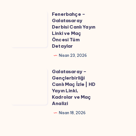
Fenerbahçe –
Fenerbahçe
Galatasaray
–
Derbisi Canlı Yayın
Galatasaray
Linki ve Maç
Öncesi Tüm
Derbisi
Detaylar
Canlı
Nisan 23, 2026
Yayın
Linki
Galatasaray –
Galatasaray
ve
Gençlerbirliği
–
Maç
Canlı Maç İzle | HD
Gençlerbirliği
Yayın Linki,
Öncesi
Kadrolar ve Maç
Canlı
Tüm
Analizi
Maç
Detaylar
Nisan 18, 2026
İzle
|
HD