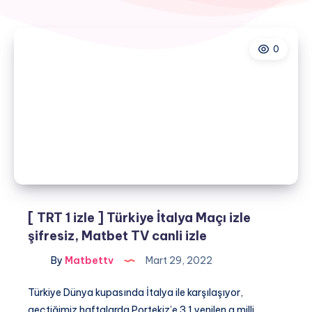
0
[ TRT 1 izle ] Türkiye İtalya Maçı izle
şifresiz, Matbet TV canli izle
By
Matbettv
Mart 29, 2022
Türkiye Dünya kupasında İtalya ile karşılaşıyor,
geçtiğimiz haftalarda Portekiz’e 3 1 yenilen a milli