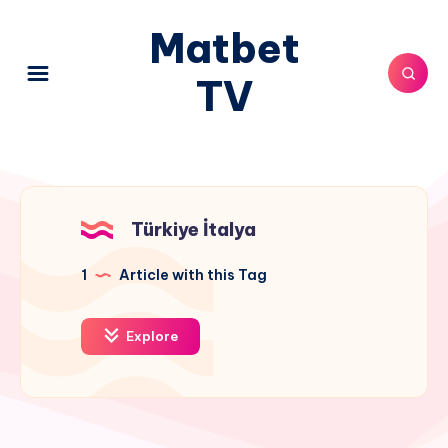
Matbet
TV
Türkiye İtalya
1
Article with this Tag
Explore