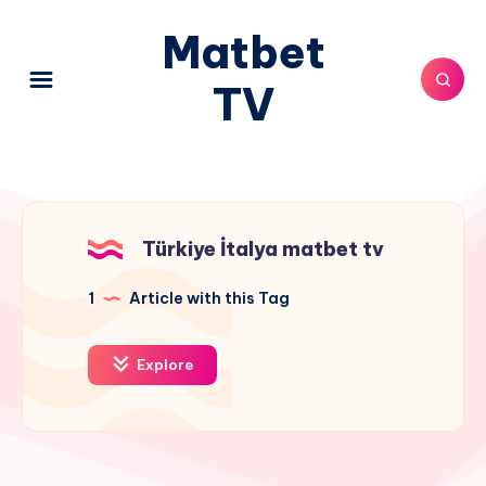
Matbet
TV
Türkiye İtalya matbet tv
1
Article with this Tag
Explore