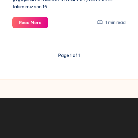
takımımız son 16…
[
1 min read
Read More
TRT
1
izle
]
Page 1 of 1
Türkiye
İtalya
Maçı
izle
şifresiz,
Matbet
TV
canli
izle