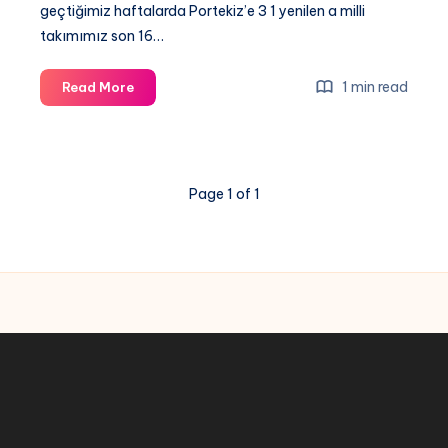
geçtiğimiz haftalarda Portekiz’e 3 1 yenilen a milli
takımımız son 16…
[
1 min read
Read More
TRT
1
izle
]
Page 1 of 1
Türkiye
İtalya
Maçı
izle
şifresiz,
Matbet
TV
canli
izle