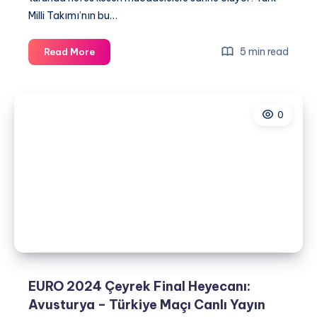
Milli Takımı’nın bu…
EURO
5 min read
Read More
2024
Çeyrek
Final
0
Ateşi:
Hollanda
–
Türkiye
Maçını
Canlı
İzlemenin
Yolları!
EURO 2024 Çeyrek Final Heyecanı:
Avusturya – Türkiye Maçı Canlı Yayın