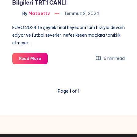
Bilgileri TRT1 CANLI
By
Matbettv
Temmuz 2, 2024
EURO 2024’te çeyrek final heyecanı tüm hızıyla devam
ediyor ve futbol severler, nefes kesen maçlara tanıklık
etmeye…
EURO
6 min read
Read More
2024
Çeyrek
Final
Heyecanı:
Page 1 of 1
Avusturya
–
Türkiye
Maçı
Canlı
Yayın
Bilgileri