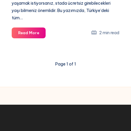
yaşamak istiyorsanız, stada ücretsiz girebilecekleri
yaşı bilmeniz önemlidir. Bu yazımızda, Türkiye’deki
tüm…
Türkiye’de
2 min read
Read More
Stada
Çocuklarla
Ücretsiz
Giriş
Page 1 of 1
Yaşı
–
Bilmeniz
Gereken
Her
Şey