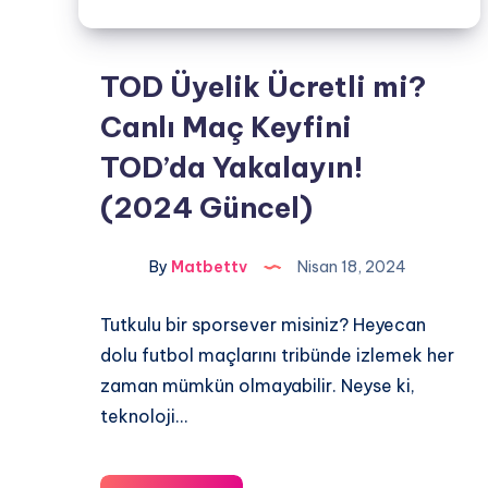
TOD Üyelik Ücretli mi?
Canlı Maç Keyfini
TOD’da Yakalayın!
(2024 Güncel)
By
Matbettv
Nisan 18, 2024
Tutkulu bir sporsever misiniz? Heyecan
dolu futbol maçlarını tribünde izlemek her
zaman mümkün olmayabilir. Neyse ki,
teknoloji…