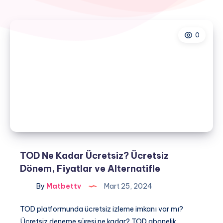
0
TOD Ne Kadar Ücretsiz? Ücretsiz
Dönem, Fiyatlar ve Alternatifle
By
Matbettv
Mart 25, 2024
TOD platformunda ücretsiz izleme imkanı var mı?
Ücretsiz deneme süresi ne kadar? TOD abonelik