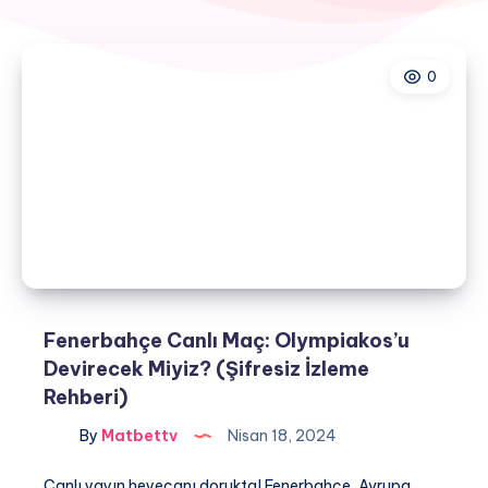
0
Fenerbahçe Canlı Maç: Olympiakos’u
Devirecek Miyiz? (Şifresiz İzleme
Rehberi)
By
Matbettv
Nisan 18, 2024
Canlı yayın heyecanı dorukta! Fenerbahçe, Avrupa