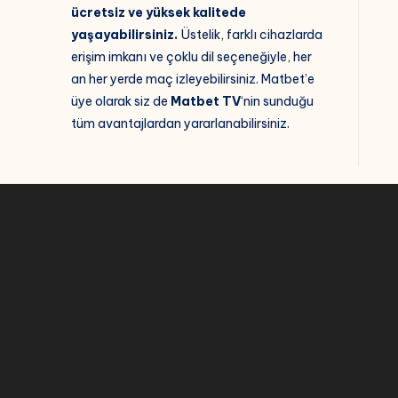
ücretsiz ve yüksek kalitede
yaşayabilirsiniz.
Üstelik, farklı cihazlarda
erişim imkanı ve çoklu dil seçeneğiyle, her
an her yerde maç izleyebilirsiniz. Matbet’e
üye olarak siz de
Matbet TV
‘nin sunduğu
tüm avantajlardan yararlanabilirsiniz.