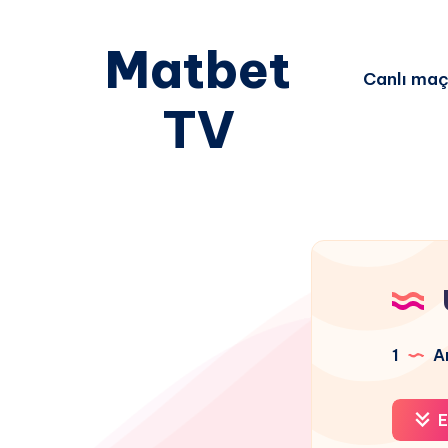
Matbet
Canlı maç
TV
1
Ar
E