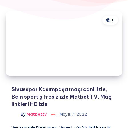
0
Sivasspor Kasımpaşa maçı canli izle,
Bein sport şifresiz izle Matbet TV, Maç
linkleri HD izle
By
Matbettv
Mayıs 7, 2022
Sivasspor ile Kasımpaşa, Süper Lig’in 36. haftasında