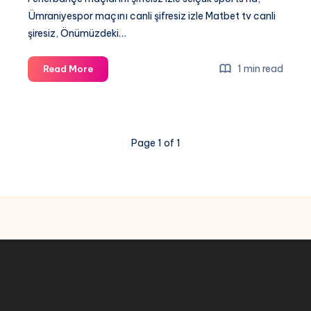
Ümraniyespor maçını canli şifresiz izle Matbet tv canli
şiresiz, Önümüzdeki…
[
1 min read
Read More
Matbet
TV
izle
]
Page 1 of 1
Fenerbahçe
Ümraniye
Maçı
canli
izle,
Selçuk
Sports
HD
şifresiz
donmadan
izle