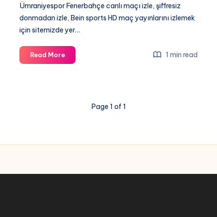
Ümraniyespor Fenerbahçe canlı maçı izle, şiffresiz
donmadan izle, Bein sports HD maç yayınlarını izlemek
için sitemizde yer…
Ümraniyespor
1 min read
Read More
Fenerbahçe
canlı
maçı
izle,
Page 1 of 1
şiffresiz
donmadan
izle,
Bein
sports
HD