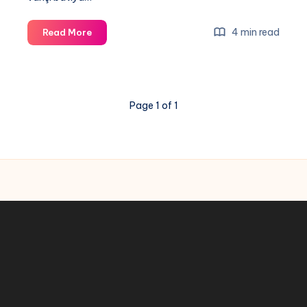
Wild
4 min read
Read More
Wild
Riches
Slot:
Vahşi
Page 1 of 1
Batı’da
Şans