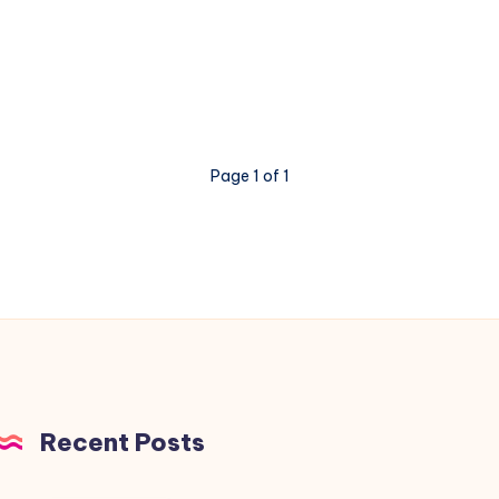
Page 1 of 1
Recent Posts