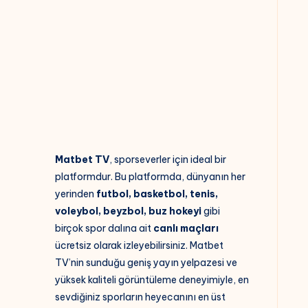
Matbet TV
, sporseverler için ideal bir
platformdur. Bu platformda, dünyanın her
yerinden
futbol, basketbol, tenis,
voleybol, beyzbol, buz hokeyi
gibi
birçok spor dalına ait
canlı maçları
ücretsiz olarak izleyebilirsiniz. Matbet
TV’nin sunduğu geniş yayın yelpazesi ve
yüksek kaliteli görüntüleme deneyimiyle, en
sevdiğiniz sporların heyecanını en üst