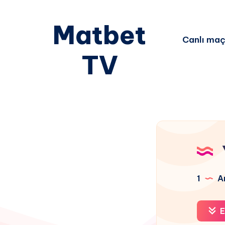
Matbet
Canlı maç
TV
1
Ar
E