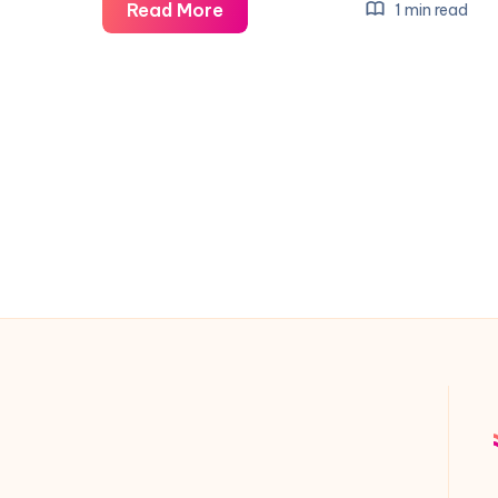
Galatasaray
Read More
1 min read
Adana
Demirspor
maçı
canli
ize,
Şifresiz
maç
izle
mat
bet
tv
Bein
sport
1
izle