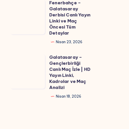
Fenerbahçe –
Fenerbahçe
Galatasaray
–
Derbisi Canlı Yayın
Galatasaray
Linki ve Maç
Öncesi Tüm
Derbisi
Detaylar
Canlı
Nisan 23, 2026
Yayın
Linki
Galatasaray –
Galatasaray
ve
Gençlerbirliği
–
Maç
Canlı Maç İzle | HD
Gençlerbirliği
Yayın Linki,
Öncesi
Kadrolar ve Maç
Canlı
Tüm
Analizi
Maç
Detaylar
Nisan 18, 2026
İzle
|
HD
Yayın