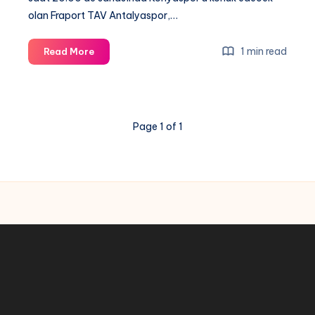
olan Fraport TAV Antalyaspor,…
Antalyaspor
1 min read
Read More
Konyaspor
maçı
canli
izle,
Page 1 of 1
Bein
sport
1
canli
izle
Matbet
tv