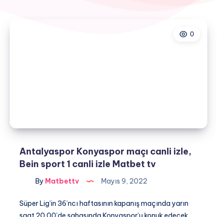
0
Antalyaspor Konyaspor maçı canli izle,
Bein sport 1 canli izle Matbet tv
By
Matbettv
Mayıs 9, 2022
Süper Lig’in 36’ncı haftasının kapanış maçında yarın
saat 20.00’de sahasında Konyaspor’u konuk edecek