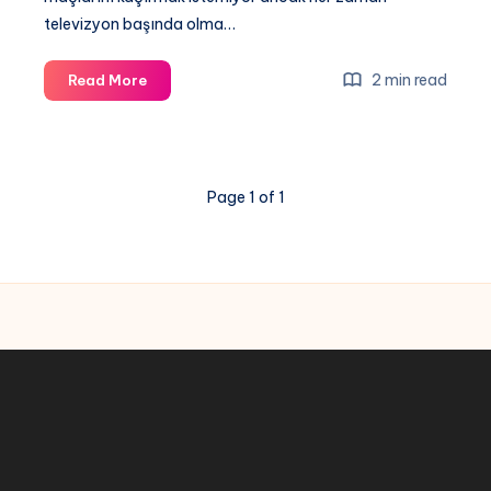
televizyon başında olma…
Süper
2 min read
Read More
Lig
Heyecanı
Cepte:
Ücretsiz
Page 1 of 1
İzleme
Rehberi