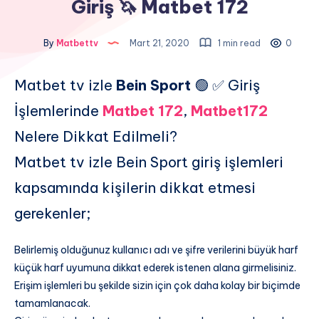
Giriş 🦄 Matbet 172
By
Matbettv
Mart 21, 2020
1 min read
0
Matbet tv izle
Bein Sport
🟢 ✅ Giriş
İşlemlerinde
Matbet 172
,
Matbet172
Nelere Dikkat Edilmeli?
Matbet tv izle Bein Sport giriş işlemleri
kapsamında kişilerin dikkat etmesi
gerekenler;
Belirlemiş olduğunuz kullanıcı adı ve şifre verilerini büyük harf
küçük harf uyumuna dikkat ederek istenen alana girmelisiniz.
Erişim işlemleri bu şekilde sizin için çok daha kolay bir biçimde
tamamlanacak.