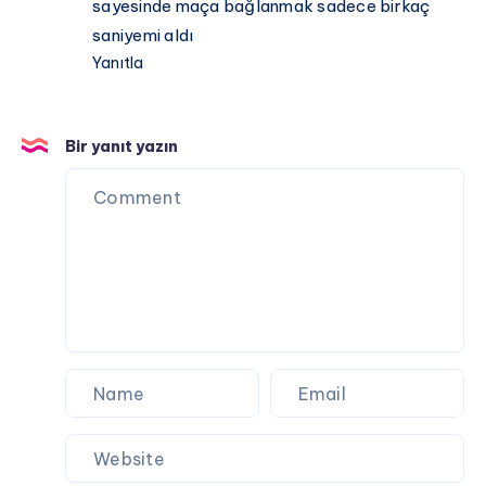
sayesinde maça bağlanmak sadece birkaç
saniyemi aldı
Yanıtla
Bir yanıt yazın