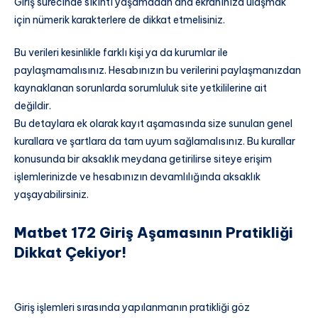
Giriş sürecinde sıkıntı yaşamadan ana ekranınıza ulaşmak
için nümerik karakterlere de dikkat etmelisiniz.
Bu verileri kesinlikle farklı kişi ya da kurumlar ile
paylaşmamalısınız. Hesabınızın bu verilerini paylaşmanızdan
kaynaklanan sorunlarda sorumluluk site yetkililerine ait
değildir.
Bu detaylara ek olarak kayıt aşamasında size sunulan genel
kurallara ve şartlara da tam uyum sağlamalısınız. Bu kurallar
konusunda bir aksaklık meydana getirilirse siteye erişim
işlemlerinizde ve hesabınızın devamlılığında aksaklık
yaşayabilirsiniz.
Matbet 172 Giriş Aşamasının Pratikliği
Dikkat Çekiyor!
Giriş işlemleri sırasında yapılanmanın pratikliği göz