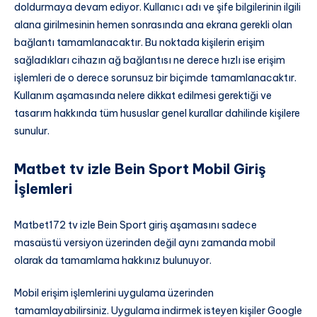
doldurmaya devam ediyor. Kullanıcı adı ve şife bilgilerinin ilgili
alana girilmesinin hemen sonrasında ana ekrana gerekli olan
bağlantı tamamlanacaktır. Bu noktada kişilerin erişim
sağladıkları cihazın ağ bağlantısı ne derece hızlı ise erişim
işlemleri de o derece sorunsuz bir biçimde tamamlanacaktır.
Kullanım aşamasında nelere dikkat edilmesi gerektiği ve
tasarım hakkında tüm hususlar genel kurallar dahilinde kişilere
sunulur.
Matbet tv izle Bein Sport Mobil Giriş
İşlemleri
Matbet172 tv izle Bein Sport giriş aşamasını sadece
masaüstü versiyon üzerinden değil aynı zamanda mobil
olarak da tamamlama hakkınız bulunuyor.
Mobil erişim işlemlerini uygulama üzerinden
tamamlayabilirsiniz. Uygulama indirmek isteyen kişiler Google